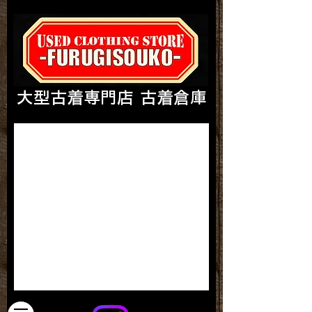
大型古着専門店 古着倉庫